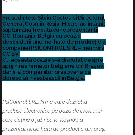
Președintele Silviu Costea și Directorul
General Cosmin Roșia-Micu s-au întâlnit
săptămâna trecută cu reprezentanții
CCI Romania-Belgia cu ocazia
deschiderii unei noi hale de producție a
companiei PSICONTROL SRL – membră
CCIBV.
Cu această ocazie s-a discutat despre
sprijinirea firmelor belgiene din Brașov,
dar și a companiilor brașovene ce
doresc să investească în Belgia.
PsiControl SRL, firma care dezvoltă
produse electronice pe baza de proiect și
care deține o fabrică la Râșnov, a
prezentat noua hală de producție din oraș.