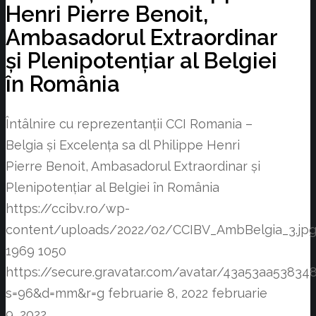
Henri Pierre Benoit,
Ambasadorul Extraordinar
și Plenipotențiar al Belgiei
în România
Întâlnire cu reprezentanții CCI Romania –
Belgia și Excelența sa dl Philippe Henri
Pierre Benoit, Ambasadorul Extraordinar și
Plenipotențiar al Belgiei în România
https://ccibv.ro/wp-
content/uploads/2022/02/CCIBV_AmbBelgia_3.jp
1969
1050
https://secure.gravatar.com/avatar/43a53aa538
s=96&d=mm&r=g
februarie 8, 2022
februarie
9, 2022