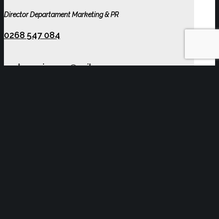
Director Departament Marketing & PR
0268 547 084
andreea.ivascu@ccibv.ro
COMUNICATE DE PRESĂ
YOU MIGHT ALSO LIKE
One of the following