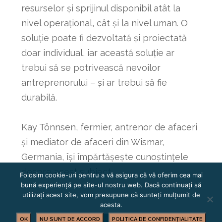
resurselor și sprijinul disponibil atât la
nivel operațional, cât și la nivel uman. O
soluție poate fi dezvoltată și proiectată
doar individual, iar această soluție ar
trebui să se potrivească nevoilor
antreprenorului – și ar trebui să fie
durabilă.
Kay Tönnsen, fermier, antrenor de afaceri
și mediator de afaceri din Wismar,
Germania, își împărtășește cunoștințele
despre acest subiect.
Folosim cookie-uri pentru a vă asigura că vă oferim cea mai
bună experiență pe site-ul nostru web. Dacă continuați să
utilizați acest site, vom presupune că sunteți mulțumit de
acesta.
OK
NU SUNT DE ACCORD
POLITICA DE CONFIDENȚIALITATE