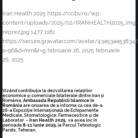
Iran Health 2025
https://ccibv.ro/wp-
content/uploads/2025/02/IRANHEALTH2025_img-
reprez.jpg
1477
1181
https://secure.gravatar.com/avatar/43a53aa538
s=96&d=mm&r=g
februarie 26, 2025
februarie
26, 2025
Vizând contribuția la dezvoltarea relațiilor
economice și comerciale bilaterale dintre Iran și
România,
Ambasada Republicii Islamice în
România
are onoarea de a informa că cea de-a
26-a Expoziție Internațională de Echipamente
Medicale, Stomatologice, Farmaceutice și de
Laborator –
Iran Health 2025
, va avea loc în
perioada
8-11 iunie 2025
, la Parcul Tehnologic
Pardis, Teheran.