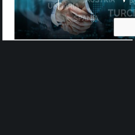
Oportunități de afaceri internaționale
D.O Security: Intervenții rapide cu zero
emisii, prin introducerea a 5 noi vehicule
electrice
Cea mai mare organizație de susținere și promovare a