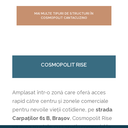
MAI MULTE TIPURI DE STRUCTURI ÎN
COSMOPOLIT CANTACUZINO
COSMOPOLIT RISE
Amplasat într-o zonă care oferă acces
rapid către centru și zonele comerciale
pentru nevoile vieții cotidiene, pe
strada
Carpaților 61 B, Brașov
, Cosmopolit Rise
va avea 10 etaje, cu 1 spațiu comercial la