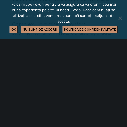
Folosim cookie-uri pentru a vă asigura că vă oferim cea mai
parter și 44 de apartamente.
bună experiență pe site-ul nostru web. Dacă continuați să
utilizați acest site, vom presupune că sunteți mulțumit de
acesta.
Complexul promite un confort
OK
NU SUNT DE ACCORD
POLITICA DE CONFIDENȚIALITATE
suplimentar și prin nota de discreție dată
de numărul mic de apartamente.
Descoperă gama variată de structuri a
complexului Csomopolit Rise: de la
studiouri, la apartamente cu 2, 3 sau 4
camere și penthouse-uri.
Structuri 2 Camere si 3 Camere