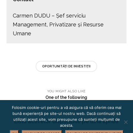
Carmen DUDU – Șef serviciu
Management, Privatizare și Resurse
Umane
OPORTUNITĂȚI DE INVESTIȚII
YOU MIGHT ALSO LIKE
One of the following
Folosim cookie-uri pentru a vă asigura că vă oferim cea mai
bună experiență pe site-ul nostru web. Dacă continuați să
utilizați acest site, vom presupune că sunteți mulțumit de
Lista activelor disponibile pe luna aprilie
acesta.
2022