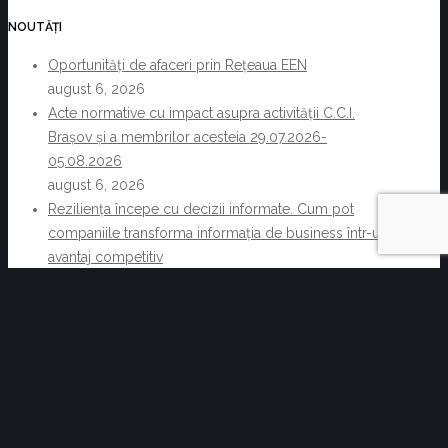
NOUTĂȚI
Oportunități de afaceri prin Rețeaua EEN
august 6, 2026
Acte normative cu impact asupra activității C.C.I.
Brașov și a membrilor acesteia 29.07.2026-
05.08.2026
august 6, 2026
Reziliența începe cu decizii informate. Cum pot
companiile transforma informația de business într-un
avantaj competitiv
iulie 30, 2026
Expoziția de branduri chineze ”China Brand
Fair”