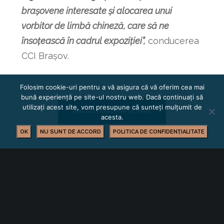
brașovene interesate și alocarea unui
vorbitor de limbă chineză, care să ne
însoțească în cadrul expoziției”,
conducerea
CCI Brașov.
Folosim cookie-uri pentru a vă asigura că vă oferim cea mai
bună experiență pe site-ul nostru web. Dacă continuați să
utilizați acest site, vom presupune că sunteți mulțumit de
ÎNREGISTRARE PARTICIPARE
acesta.
OK
NU SUNT DE ACCORD
POLITICA DE CONFIDENȚIALITATE
Contact: Rus Sandor, Cecz Country
Manager pentru Romania
0744 306 549