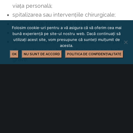
viața personală;
spitalizarea sau intervențiile chirurgicale;
incapacitate temporară de la muncă;
Folosim cookie-uri pentru a vă asigura că vă oferim cea mai
afecțiuni cum sunt arsurile, fracturile
bună experiență pe site-ul nostru web. Dacă continuați să
utilizați acest site, vom presupune că sunteți mulțumit de
schimbări majore în starea de sănătate prin
acesta.
diagnosticare cu boli profesionale sau boli
OK
NU SUNT DE ACCORD
POLITICA DE CONFIDENȚIALITATE
grave.
Un gest care contează
În final,
Asigurarea de viață de grup
este
despre oameni și despre liniștea lor. Despre a
arăta, prin fapte, că echipa contează cu
adevărat.