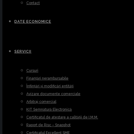
Contact
DATE ECONOMICE
SERVICII
Cursuri
Finanțări nerambursabile
Înființări și modificări entități
Avizare documente comerciale
Arbitraj comercial
KIT Semnătură Electronică
Certificatul de atestare a calității de I.M.M.
Raport de Risc – Snapshot
Certificatul Excellent SME