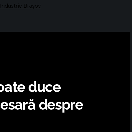
poate duce
cesară despre