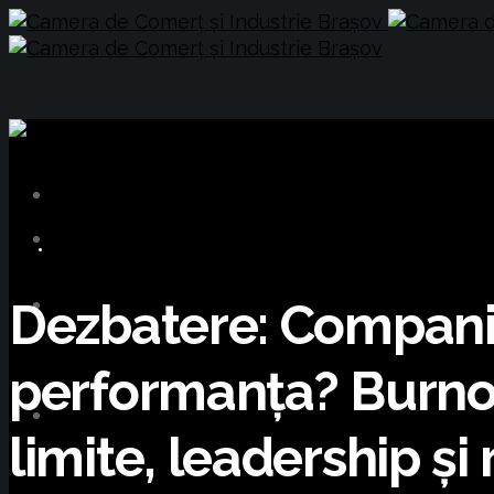
BUSINESS
Dezbatere: Companii
performanța? Burnou
limite, leadership și