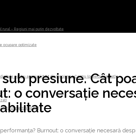
ul rural – Regiuni mai puțin dezvoltate
 de ocupare optimizate
sub presiune. Cât po
digitale pentru angajații IMM din Regiunea Centru (proiect finalizat)
: o conversație neces
t)
izat)
abilitate
tru (proiect finalizat)
erformanța? Burnout: o conversație necesară despre 