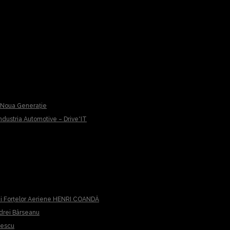
u Noua Generație
 Industria Automotive – Drive*IT
iei Forțelor Aeriene HENRI COANDĂ
ndrei Bârseanu
cescu