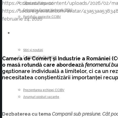
https://ccibv.ro/wp-content/uploads/2026/02/ma
Oportunități finanțări
Enterprise Europe Network (EEN)
https://secure.gravatar.com/avatar/43a53aa53
Portofoliu proiecte CCIBV
februarie 24, 2026
ȘTIRI
Știri și noutăți
Comunicate de presă
Camera de Comerț și Industrie a României (CC
o masă rotundă care abordează
fenomenul bu
gestionare individuală a limitelor, ci ca un re
CARIERE
necesitatea conștientizării importanței recupe
Prezentarea echipei CCIBV
Anunțuri posturi vacante
Dezbaterea cu tema
Companii sub presiune. Cât poa