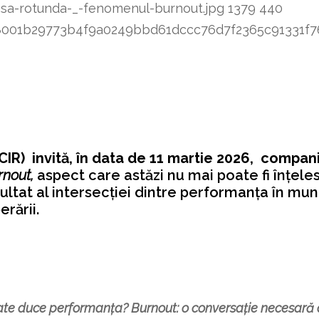
sa-rotunda-_-fenomenul-burnout.jpg
1379
440
8348001b29773b4f9a0249bbd61dccc76d7f2365c91331
IR) invită, în data de 11 martie 2026, compani
rnout,
aspect care astăzi nu mai poate fi înțel
zultat al intersecției dintre performanța în munc
rării.
te duce performanța? Burnout: o conversație necesară de