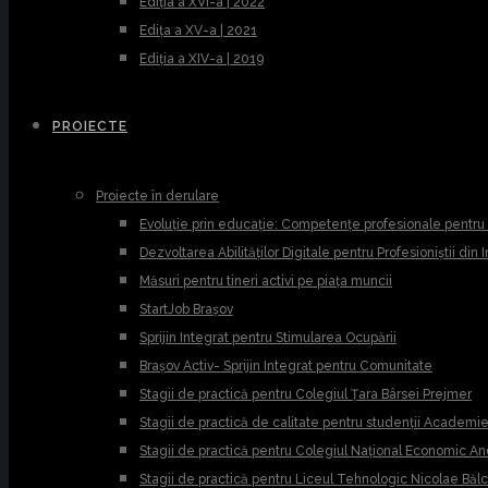
Ediția a XVI-a | 2022
Edița a XV-a | 2021
Ediția a XIV-a | 2019
PROIECTE
Proiecte în derulare
Evoluție prin educație: Competențe profesionale pentr
Dezvoltarea Abilităților Digitale pentru Profesioniștii din
Măsuri pentru tineri activi pe piața muncii
StartJob Brașov
Sprijin Integrat pentru Stimularea Ocupării
Brașov Activ- Sprijin Integrat pentru Comunitate
Stagii de practică pentru Colegiul Țara Bârsei Prejmer
Stagii de practică de calitate pentru studenții Academ
Stagii de practică pentru Colegiul Național Economic A
Stagii de practică pentru Liceul Tehnologic Nicolae Băl