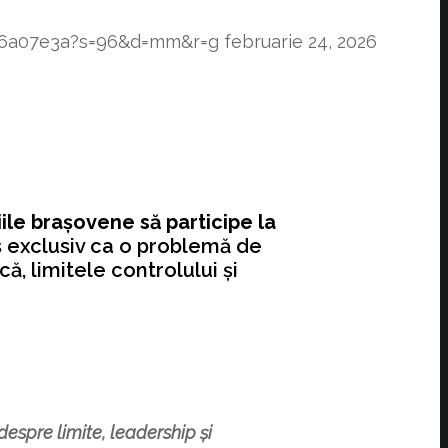
f76a07e3a?s=96&d=mm&r=g
februarie 24, 2026
ile brașovene să participe la
es exclusiv ca o problemă de
ă, limitele controlului și
spre limite, leadership și