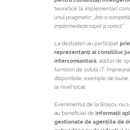
teoretice la implementări conc
unul pragmatic:
„Într-o competiț
implementeze rapid și corect.”
La dezbateri au participat
prim
reprezentanți ai consiliilor j
intercomunitară
, alături de s
furnizori de soluții IT. Împreună
disponibile, exemple de bune pr
la nivel local.
Evenimentul de la Brașov nu s-a
au beneficiat de
informații ap
gestionate de agențiile de d