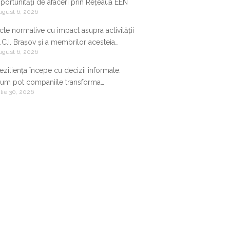
portunități de afaceri prin Rețeaua EEN
ugust 6, 2026
cte normative cu impact asupra activității
.C.I. Brașov și a membrilor acesteia
ugust 6, 2026
9.07.2026-05.08.2026
eziliența începe cu decizii informate.
um pot companiile transforma
ulie 30, 2026
nformația de business într-un avantaj
ompetitiv