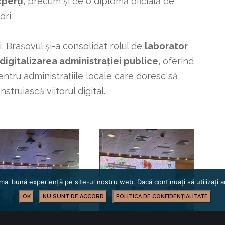
xperți
, precum și de o diplomă oficială de
ri.
, Brașovul și-a consolidat rolul de
laborator
 digitalizarea administrației publice
, oferind
ntru administrațiile locale care doresc să
struiască viitorul digital.
mai bună experiență pe site-ul nostru web. Dacă continuați să utilizați
OK
NU SUNT DE ACCORD
POLITICA DE CONFIDENȚIALITATE