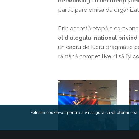
networking cu decidenți și e
participare emisă de organizato
Prin această etapă a caravanei
al dialogului național privind
un cadru de lucru pragmatic pe
rămână competitive și să își con
Folosim cookie-uri pentru a vă asigura că vă oferim cea 