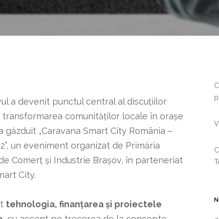
C
p
 a devenit punctul central al discuțiilor
i transformarea comunităților locale în orașe
V
 a găzduit „Caravana Smart City România –
 2”, un eveniment organizat de Primăria
C
de Comerț și Industrie Brașov, în parteneriat
T
art City.
N
at
tehnologia, finanțarea și proiectele
e
, cu accent pe trecerea de la concepte