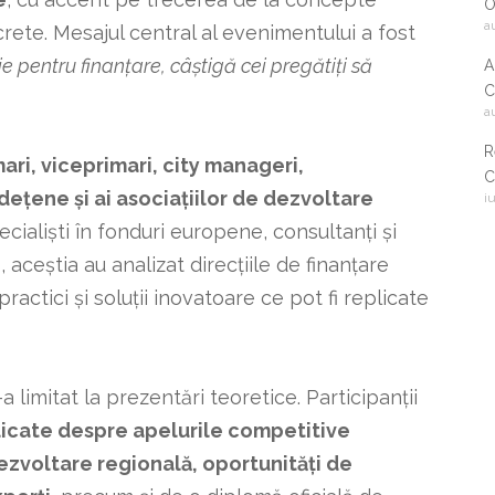
O
a
rete. Mesajul central al evenimentului a fost
ie pentru finanțare, câștigă cei pregătiți să
A
C
a
2
R
ari, viceprimari, city manageri,
C
udețene și ai asociațiilor de dezvoltare
i
i
c
pecialiști în fonduri europene, consultanți și
, aceștia au analizat direcțiile de finanțare
actici și soluții inovatoare ce pot fi replicate
 limitat la prezentări teoretice. Participanții
licate despre apelurile competitive
ezvoltare regională, oportunități de