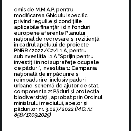
emis de M.M.A.P. pentru
modificarea Ghidului specific
privind regulile şi condiţiile
aplicabile finanţării din fonduri
europene aferente Planului
naţional de redresare şi rezilienţă
în cadrul apelului de proiecte
PNRR/2022/C2/I.1.A, pentru
subinvestiţia I.1.A “Sprijin pentru
investiţii în noi suprafeţe ocupate
de păduri”, investiţia 1: Campania
naţională de împădurire şi
reîmpădurire, inclusiv păduri
urbane, schemă de ajutor de stat,
componenta 2: Păduri şi protecţia
biodiversităţii, aprobat prin Ordinul
ministrului mediului, apelor şi
pădurilor nr. 3.027/2022
(M.O. nr.
856/17.09.2025)