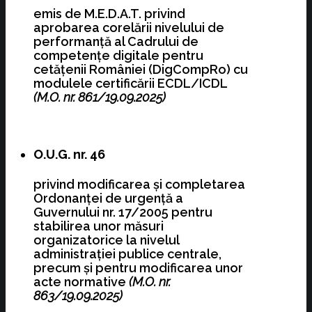
emis de M.E.D.A.T. privind
aprobarea corelării nivelului de
performanţă al Cadrului de
competenţe digitale pentru
cetăţenii României (DigCompRo) cu
modulele certificării ECDL/ICDL
(M.O. nr. 861/19.09.2025)
O.U.G. nr. 46
privind modificarea şi completarea
Ordonanţei de urgenţă a
Guvernului nr. 17/2005 pentru
stabilirea unor măsuri
organizatorice la nivelul
administraţiei publice centrale,
precum şi pentru modificarea unor
acte normative
(M.O. nr.
863/19.09.2025)