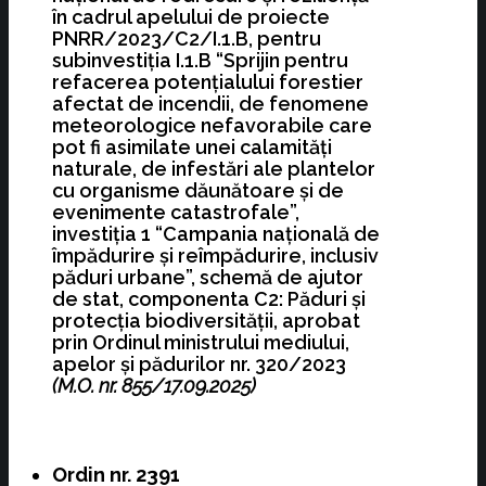
în cadrul apelului de proiecte
PNRR/2023/C2/I.1.B, pentru
subinvestiţia I.1.B “Sprijin pentru
refacerea potenţialului forestier
afectat de incendii, de fenomene
meteorologice nefavorabile care
pot fi asimilate unei calamităţi
naturale, de infestări ale plantelor
cu organisme dăunătoare şi de
evenimente catastrofale”,
investiţia 1 “Campania naţională de
împădurire şi reîmpădurire, inclusiv
păduri urbane”, schemă de ajutor
de stat, componenta C2: Păduri şi
protecţia biodiversităţii, aprobat
prin Ordinul ministrului mediului,
apelor şi pădurilor nr. 320/2023
(M.O. nr. 855/17.09.2025)
Ordin nr. 2391