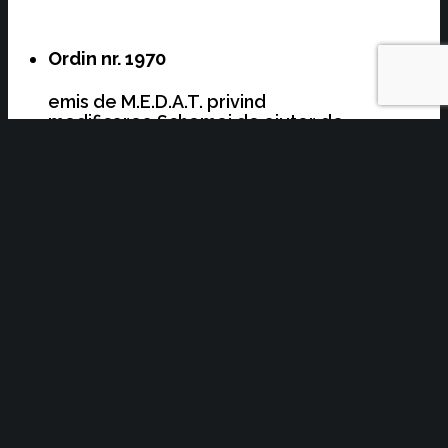
Ordin nr. 1970
emis de M.E.D.A.T. privind
modificarea Schemei de ajutor de
minimis pentru
“Perfecţionarea/recalificarea
angajaţilor din societăţi”, asociată
Planului naţional de redresare şi
rezilienţă al României 2021 – 2026,
pilonul II, componenta C7, investiţia
19, aprobată prin Ordinul ministrului
cercetării, inovării şi digitalizării nr.
20.953/2022
(M.O. nr. 864/22.09.2025)
Ordin nr. 143
emis de Oficiul Național de
Prevenire și Combatere a Spălării