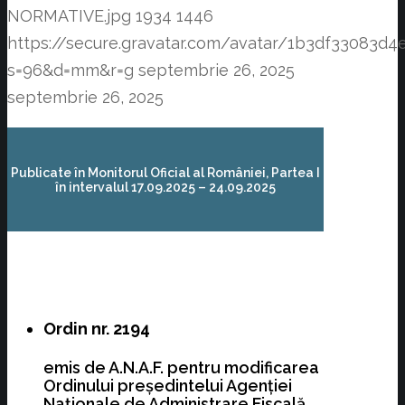
NORMATIVE.jpg
1934
1446
https://secure.gravatar.com/avatar/1b3df3308
s=96&d=mm&r=g
septembrie 26, 2025
septembrie 26, 2025
Publicate în Monitorul Oficial al României, Partea I
în intervalul 17.09.2025 – 24.09.2025
Ordin nr. 2194
emis de A.N.A.F. pentru modificarea
Ordinului preşedintelui Agenţiei
Naţionale de Administrare Fiscală