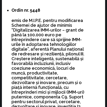
Ordin nr. 5448
emis de M.I.P.E. pentru modificarea
Schemei de ajutor de minimis
“Digitalizarea IMM-urilor – grant de
până la 100.000 euro pe
întreprindere care să sprijine IMM-
urile în adoptarea tehnologiilor
digitale”, aferentă Planului naţional
de redresare şi rezilienţă, pilonul III.
Creştere inteligentă, sustenabilă şi
favorabilă incluziunii, inclusiv
coeziune economică, locuri de
muncă, productivitate,
competitivitate, cercetare,
dezvoltare şi inovare, precum şi o
piaţă internă funcţională, cu
întreprinderi mici şi mijlocii (IMM-uri)
puternice, componenta C9. Suport
pentru sectorul privat, cercetare,
dezvoltare şi inovare, investiţia I3.