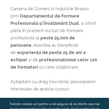
Camera de Comerț si Industrie Brașov,
prin
Departamentul de Formare
Profesională și Învătământ Dual
, a oferit
până în prezent cursuri de formare
profesionlă la
peste 25.000 de
persoane.
Acestea au beneficiat
de
experiența de peste 25 de ani a
echipei
și de
profesionalismul celor 120
de formatori
cu care colaboram.
Așteptăm cu drag înscrierile persoanelor
interesate de aceste cursuri.
Folosim cookie-uri pentru a vă asigura că vă oferim cea mai
Contact
bună experiență pe site-ul nostru web. Dacă continuați să