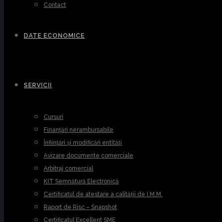
Contact
DATE ECONOMICE
SERVICII
Cursuri
Finanțări nerambursabile
Înființări și modificări entități
Avizare documente comerciale
Arbitraj comercial
KIT Semnătură Electronică
Certificatul de atestare a calității de I.M.M.
Raport de Risc – Snapshot
Certificatul Excellent SME