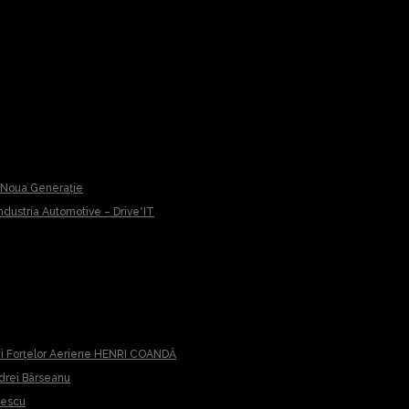
u Noua Generație
 Industria Automotive – Drive*IT
iei Forțelor Aeriene HENRI COANDĂ
ndrei Bârseanu
cescu