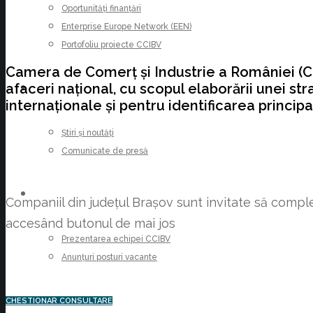
Oportunități finanțări
Enterprise Europe Network (EEN)
Portofoliu proiecte CCIBV
Camera de Comerț și Industrie a României (C
afaceri național, cu scopul elaborării unei s
ȘTIRI
internaționale și pentru identificarea princip
Știri și noutăți
Comunicate de presă
CARIERE
Companiil din județul Brașov sunt invitate să compl
accesând butonul de mai jos
Prezentarea echipei CCIBV
Anunțuri posturi vacante
CHESTIONAR CONSULTARE