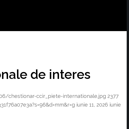
onale de interes
/chestionar-ccir_piete-internationale.jpg
2377
1331f76a07e3a?s=96&d=mm&r=g
iunie 11, 2026
iunie