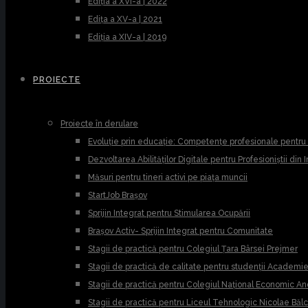
Ediția a XVI-a | 2022
Edița a XV-a | 2021
Ediția a XIV-a | 2019
PROIECTE
Proiecte în derulare
Evoluție prin educație: Competențe profesionale pentr
Dezvoltarea Abilităților Digitale pentru Profesioniștii din
Măsuri pentru tineri activi pe piața muncii
StartJob Brașov
Sprijin Integrat pentru Stimularea Ocupării
Brașov Activ- Sprijin Integrat pentru Comunitate
Stagii de practică pentru Colegiul Țara Bârsei Prejmer
Stagii de practică de calitate pentru studenții Academ
Stagii de practică pentru Colegiul Național Economic A
Stagii de practică pentru Liceul Tehnologic Nicolae Băl