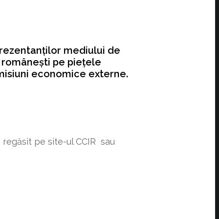
rezentanților mediului de
r românești pe piețele
e misiuni economice externe.
 regăsit pe site-ul CCIR sau