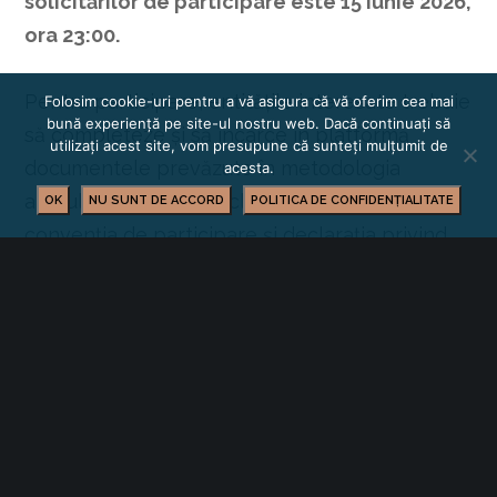
solicitărilor de participare este 15 iunie 2026,
ora 23:00.
Pentru participare, entitățile interesate trebuie
Folosim cookie-uri pentru a vă asigura că vă oferim cea mai
bună experiență pe site-ul nostru web. Dacă continuați să
să completeze și să încarce în platformă
utilizați acest site, vom presupune că sunteți mulțumit de
documentele prevăzute în metodologia
acesta.
apelului, respectiv declarația de eligibilitate,
OK
NU SUNT DE ACCORD
POLITICA DE CONFIDENȚIALITATE
convenția de participare și declarația privind
beneficiarul real.
TUTORIAL PRIVIND UTILIZAREA PLATFORMEI
INFORMAȚIILE COMPLETE PRIVIND APELUL