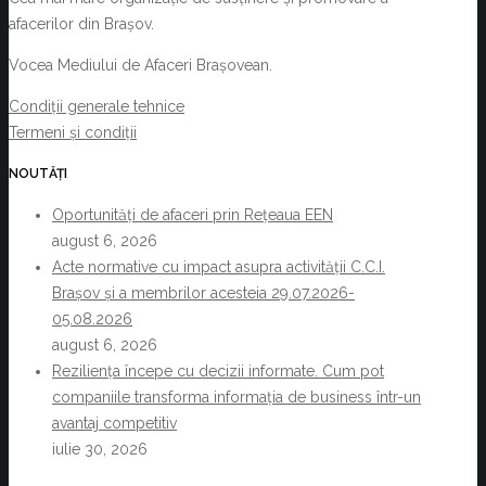
afacerilor din Brașov.
Vocea Mediului de Afaceri Brașovean.
Condiții generale tehnice
Termeni și condiții
NOUTĂȚI
Oportunități de afaceri prin Rețeaua EEN
august 6, 2026
Acte normative cu impact asupra activității C.C.I.
Brașov și a membrilor acesteia 29.07.2026-
05.08.2026
august 6, 2026
Reziliența începe cu decizii informate. Cum pot
companiile transforma informația de business într-un
avantaj competitiv
iulie 30, 2026