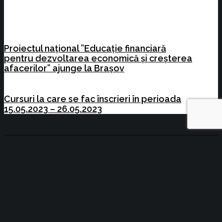
Proiectul național ”Educație financiară
pentru dezvoltarea economică și creșterea
afacerilor” ajunge la Brașov
Cursuri la care se fac înscrieri în perioada
15.05.2023 – 26.05.2023
Copyright © 2014-2021 - Camera de Comerț
și Industrie Brașov | created by
Noyk
ACASA