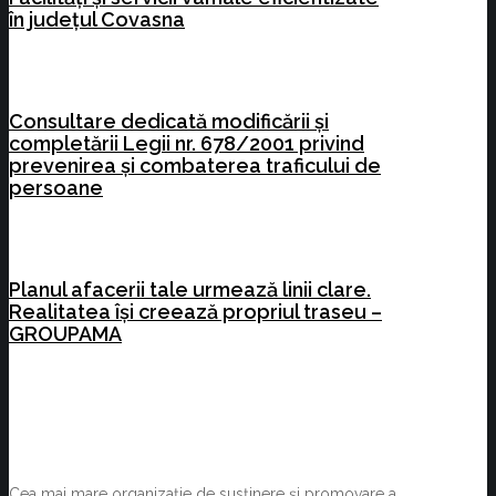
în județul Covasna
Consultare dedicată modificării și
completării Legii nr. 678/2001 privind
prevenirea și combaterea traficului de
persoane
Planul afacerii tale urmează linii clare.
Realitatea își creează propriul traseu –
GROUPAMA
Cea mai mare organizație de susținere și promovare a