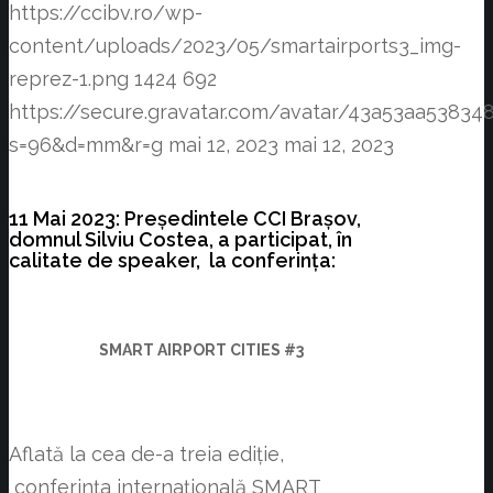
https://ccibv.ro/wp-
content/uploads/2023/05/smartairports3_img-
reprez-1.png
1424
692
https://secure.gravatar.com/avatar/43a53aa538
s=96&d=mm&r=g
mai 12, 2023
mai 12, 2023
11 Mai 2023: Președintele CCI Brașov,
domnul Silviu Costea, a participat, în
calitate de speaker, la conferința:
SMART AIRPORT CITIES #3
Aflată la cea de-a treia ediție,
conferința internațională SMART