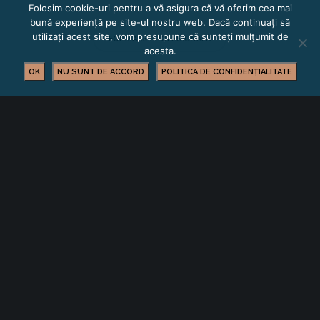
Folosim cookie-uri pentru a vă asigura că vă oferim cea mai
bună experiență pe site-ul nostru web. Dacă continuați să
utilizați acest site, vom presupune că sunteți mulțumit de
FORMARE PROFESIONALĂ
acesta.
OK
NU SUNT DE ACCORD
POLITICA DE CONFIDENȚIALITATE
YOU MIGHT ALSO LIKE
One of the following