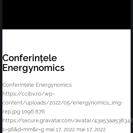
Conferințele
Energynomics
Conferințele Energynomics
https://ccibv.ro/wp-
content/uploads/2022/05/energynomics_img-
rep.jpg
1096
876
https://secure.gravatar.com/avatar/43a53aa538
s=96&d=mm&r=g
mai 17, 2022
mai 17, 2022