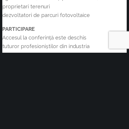
proprietari terenuri
dezvoltatori de parcuri fotovoltaice
PARTICIPARE
Accesul la conferinţă este deschis
tuturor profesioniștilor din industria
energetică românească, precum și din
sectoarele conexe, pe baza confirmării
de participare transmise de organizatori.
După mai bine de 5 ani de campanii de
informare desfășurate independent în
marile orașe ale României,
Energynomics și SmartiCity vă invită
împreună la 5 conferințe dedicate
pregătirii pentru orașe inteligente în