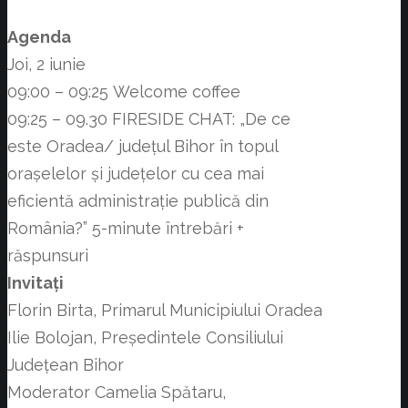
Agenda
Joi, 2 iunie
09:00 – 09:25 Welcome coffee
09:25 – 09.30 FIRESIDE CHAT: „De ce
este Oradea/ județul Bihor în topul
orașelelor și județelor cu cea mai
eficientă administrație publică din
România?” 5-minute întrebări +
răspunsuri
Invitați
Florin Birta, Primarul Municipiului Oradea
Ilie Bolojan, Președintele Consiliului
Județean Bihor
Moderator Camelia Spătaru,