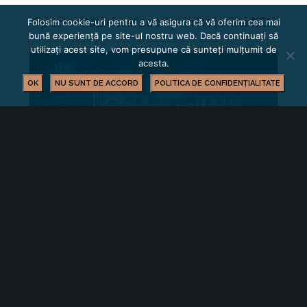
Oportunități de afaceri prin Rețeaua EEN
Folosim cookie-uri pentru a vă asigura că vă oferim cea mai
bună experiență pe site-ul nostru web. Dacă continuați să
utilizați acest site, vom presupune că sunteți mulțumit de
acesta.
OK
NU SUNT DE ACCORD
POLITICA DE CONFIDENȚIALITATE
Oportunități de afaceri internaționale