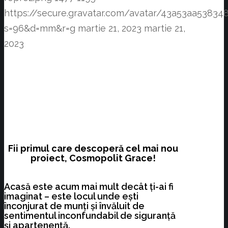
https://secure.gravatar.com/avatar/43a53aa538
s=96&d=mm&r=g
martie 21, 2023
martie 21,
2023
Fii primul care descoperă cel mai nou
proiect, Cosmopolit Grace!
Acasă este acum mai mult decât ți-ai fi
imaginat – este locul unde ești
înconjurat de munți și învăluit de
sentimentul inconfundabil de siguranță
și apartenență.