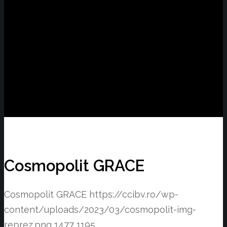
Cosmopolit GRACE
Cosmopolit GRACE
https://ccibv.ro/wp-
content/uploads/2023/03/cosmopolit-img-
reprez.png
1477
1195