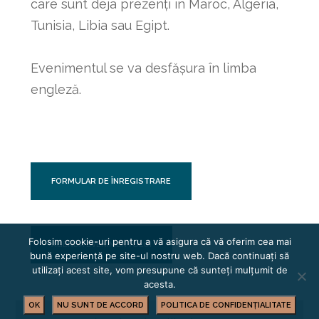
care sunt deja prezenți în Maroc, Algeria,
Tunisia, Libia sau Egipt.
Evenimentul se va desfășura în limba
engleză.
FORMULAR DE ÎNREGISTRARE
Folosim cookie-uri pentru a vă asigura că vă oferim cea mai
AGENDA EVENIMENTULUI
bună experiență pe site-ul nostru web. Dacă continuați să
utilizați acest site, vom presupune că sunteți mulțumit de
acesta.
OK
NU SUNT DE ACCORD
POLITICA DE CONFIDENȚIALITATE