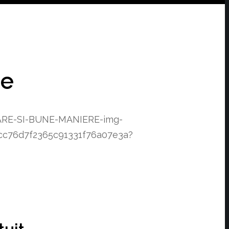
re
ARE-SI-BUNE-MANIERE-img-
cc76d7f2365c91331f76a07e3a?