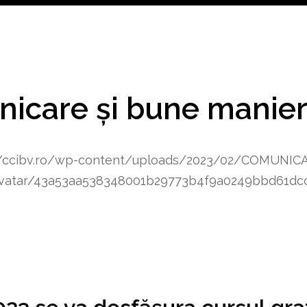
nicare și bune manie
//ccibv.ro/wp-content/uploads/2023/02/COMUNIC
m/avatar/43a53aa538348001b29773b4f9a0249bbd61dc