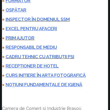
●
FORMATOR
●
OSPĂTAR
●
INSPECTOR ÎN DOMENIUL SSM
●
EXCEL PENTRU AFACERI
●
PRIM AJUTOR
●
RESPONSABIL DE MEDIU
●
CADRU TEHNIC CU ATRIBUȚII PSI
●
RECEPȚIONER DE HOTEL
●
CURS INIȚIERE ÎN ARTA FOTOGRAFICĂ
●
NOȚIUNI FUNDAMENTALE DE IGIENĂ
Camera de Comerț si Industrie Brașov,