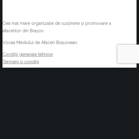
Cea mai mare organizație de susținere și promovare a
afacerilor din Brașov.
Vocea Mediului de Afaceri Brașovean.
Condiții generale tehnice
Termeni și condiții
NOUTĂȚI
Oportunități de afaceri prin Rețeaua EEN
august 6, 2026
Acte normative cu impact asupra activității C.C.I.
Brașov și a membrilor acesteia 29.07.2026-
05.08.2026
august 6, 2026
Reziliența începe cu decizii informate. Cum pot
companiile transforma informația de business într-un