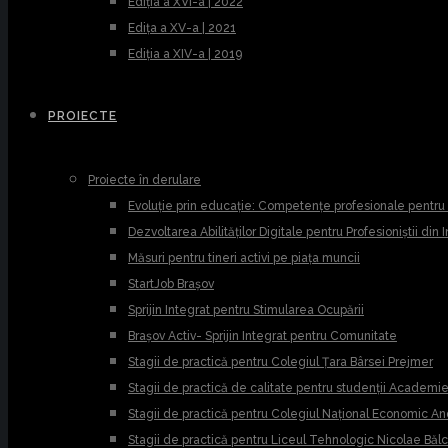
Ediția a XVI-a | 2022
Edița a XV-a | 2021
Ediția a XIV-a | 2019
PROIECTE
Proiecte în derulare
Evoluție prin educație: Competențe profesionale pentr
Dezvoltarea Abilităților Digitale pentru Profesioniștii din
Măsuri pentru tineri activi pe piața muncii
StartJob Brașov
Sprijin Integrat pentru Stimularea Ocupării
Brașov Activ- Sprijin Integrat pentru Comunitate
Stagii de practică pentru Colegiul Țara Bârsei Prejmer
Stagii de practică de calitate pentru studenții Academ
Stagii de practică pentru Colegiul Național Economic A
Stagii de practică pentru Liceul Tehnologic Nicolae Băl