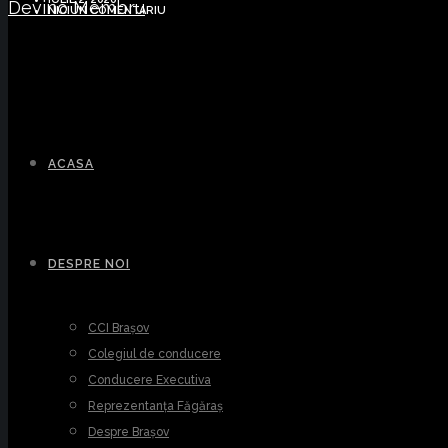
Devino Membru
NICIUN COMENTARIU
ACASA
DESPRE NOI
CCI Brașov
Colegiul de conducere
Conducere Executiva
Reprezentanța Făgăraș
Despre Brașov