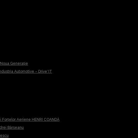
u Noua Generație
 Industria Automotive – Drive*IT
iei Forțelor Aeriene HENRI COANDĂ
ndrei Bârseanu
cescu