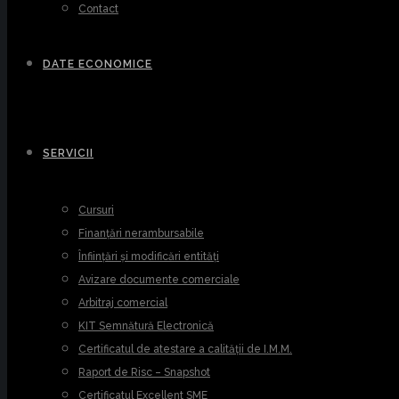
Contact
DATE ECONOMICE
SERVICII
Cursuri
Finanțări nerambursabile
Înființări și modificări entități
Avizare documente comerciale
Arbitraj comercial
KIT Semnătură Electronică
Certificatul de atestare a calității de I.M.M.
Raport de Risc – Snapshot
Certificatul Excellent SME