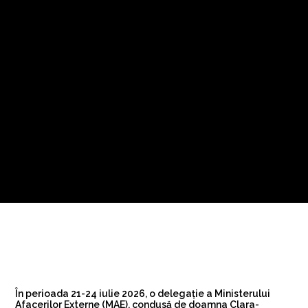
În perioada 21-24 iulie 2026, o delegație a Ministerului
Afacerilor Externe (MAE), condusă de doamna Clara-