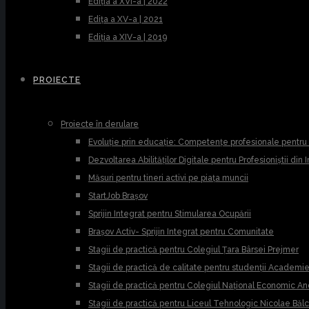
Ediția a XVI-a | 2022
Edița a XV-a | 2021
Ediția a XIV-a | 2019
PROIECTE
Proiecte în derulare
Evoluție prin educație: Competențe profesionale pentr
Dezvoltarea Abilităților Digitale pentru Profesioniștii din
Măsuri pentru tineri activi pe piața muncii
StartJob Brașov
Sprijin Integrat pentru Stimularea Ocupării
Brașov Activ- Sprijin Integrat pentru Comunitate
Stagii de practică pentru Colegiul Țara Bârsei Prejmer
Stagii de practică de calitate pentru studenții Academ
Stagii de practică pentru Colegiul Național Economic A
Stagii de practică pentru Liceul Tehnologic Nicolae Băl