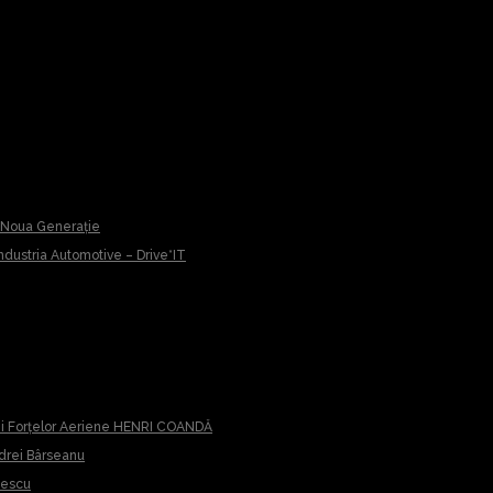
u Noua Generație
 Industria Automotive – Drive*IT
iei Forțelor Aeriene HENRI COANDĂ
ndrei Bârseanu
cescu