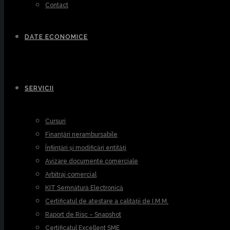
Contact
DATE ECONOMICE
SERVICII
Cursuri
Finanțări nerambursabile
Înființări și modificări entități
Avizare documente comerciale
Arbitraj comercial
KIT Semnătură Electronică
Certificatul de atestare a calității de I.M.M.
Raport de Risc – Snapshot
Certificatul Excellent SME