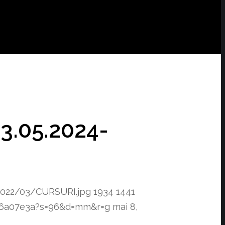
13.05.2024-
2022/03/CURSURI.jpg
1934
1441
f76a07e3a?s=96&d=mm&r=g
mai 8,