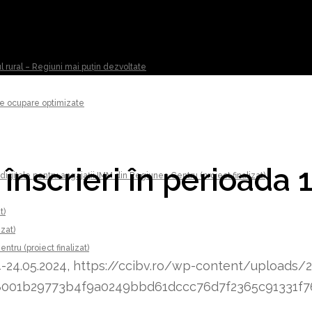
ul rural – Regiuni mai puțin dezvoltate
 de ocupare optimizate
 înscrieri în perioada 
digitale pentru angajații IMM din Regiunea Centru (proiect finalizat)
t)
izat)
tru (proiect finalizat)
4-24.05.2024,
https://ccibv.ro/wp-content/uploads/
8348001b29773b4f9a0249bbd61dccc76d7f2365c91331