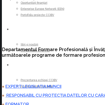
Oportunități finanțări
Enterprise Europe Network (EEN)
Portofoliu proiecte CCIBV
ȘTIRI
Știri și noutăți
Departamentul Formare Profesională și Învăț
Comunicate de presă
următoarele programe de formare profesion
CARIERE
Prezentarea echipei CCIBV
●
EXPERT LEGISLAȚIA MUNCII
Anunțuri posturi vacante
●
RESPONSABIL CU PROTECȚIA DATELOR CU CA
●
FORMATOR