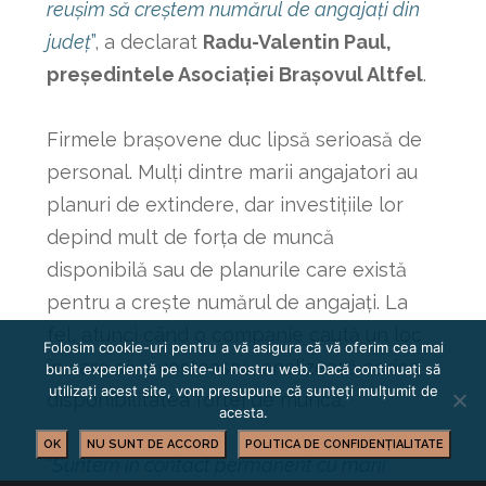
reușim să creștem numărul de angajați din
județ
”
, a declarat
Radu-Valentin Paul,
președintele Asociației Brașovul Altfel
.
Firmele brașovene duc lipsă serioasă de
personal. Mulți dintre marii angajatori au
planuri de extindere, dar investițiile lor
depind mult de forța de muncă
disponibilă sau de planurile care există
pentru a crește numărul de angajați. La
fel, atunci când o companie caută un loc
Folosim cookie-uri pentru a vă asigura că vă oferim cea mai
în care să investească, analizează serios
bună experiență pe site-ul nostru web. Dacă continuați să
utilizați acest site, vom presupune că sunteți mulțumit de
disponibilitatea forței de muncă.
acesta.
OK
NU SUNT DE ACCORD
POLITICA DE CONFIDENȚIALITATE
“
Suntem în contact permanent cu marii