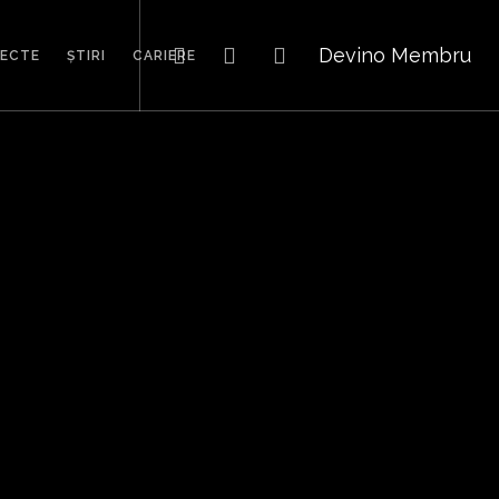
Devino Membru
IECTE
ȘTIRI
CARIERE