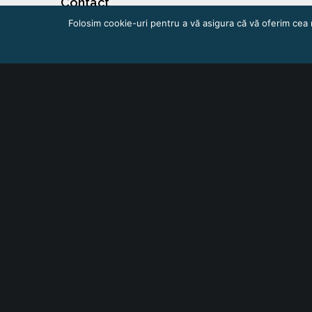
Contact
Folosim cookie-uri pentru a vă asigura că vă oferim cea 
manuela.lacatus@ccibv.ro
0728 137 725