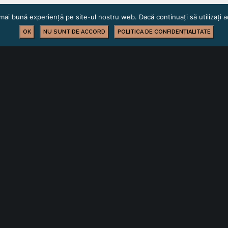
mai bună experiență pe site-ul nostru web. Dacă continuați să utilizați
OK
NU SUNT DE ACCORD
POLITICA DE CONFIDENȚIALITATE
FORMARE PROFESIONALĂ
YOU MIGHT ALSO LIKE