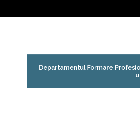
Departamentul Formare Profesiona
u
EXPERT ACHIZIȚII PUBLICE
GHID DE TURISM
MANAGER PROIECT