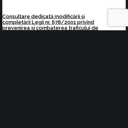
Consultare dedicată modificării și
completării Legii nr. 678/2001 privind
prevenirea și combaterea traficului de
persoane
Planul afacerii tale urmează linii clare.
Realitatea își creează propriul traseu –
GROUPAMA
Cursuri la care se fac înscrieri în perioada
18.05.2026-25.05.2026
Acte normative cu impact asupra activității