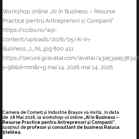
Workshop online „AI în Business – Resurse
Practice pentru Antreprenori și Companii”
https://ccibv.ro/wp-
content/uploads/2026/05/AI-in-
Business._1_NL.jpg
800
411
https://secure.gravatar.com/avatar/43a53aa538
s=96&d=mm&r=g
mai 14, 2026
mai 14, 2026
Camera de Comerț și Industrie Brașov vă invită , în data
de 28 Mai 2026, la workshop-ul online
„AI în Business –
Resurse Practice pentru Antreprenori și Companii”
,
susținut de
profesor și consultant de business Raluca
Șteblea
.