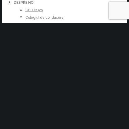
DESPRE NOI
CCI Brașov
Colegiul de conducere
Conducere Executiva
Reprezentanța Făgăraș
Despre Brașov
Contact
DATE ECONOMICE
SERVICII
Cursuri
Finanțări nerambursabile
Înființări și modificări entități
Avizare documente comerciale
Arbitraj comercial
KIT Semnătură Electronică
Certificatul de atestare a calității de I.M.M.
Raport de Risc – Snapshot