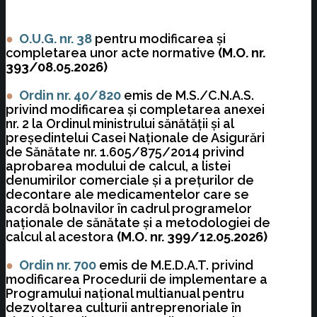
●
O.U.G. nr. 38
pentru modificarea și
completarea unor acte normative
(M.O. nr.
393/08.05.2026)
●
Ordin nr. 40/820
emis de M.S./C.N.A.S.
privind modificarea şi completarea anexei
nr. 2 la Ordinul ministrului sănătăţii şi al
preşedintelui Casei Naţionale de Asigurări
de Sănătate nr. 1.605/875/2014 privind
aprobarea modului de calcul, a listei
denumirilor comerciale şi a preţurilor de
decontare ale medicamentelor care se
acordă bolnavilor în cadrul programelor
naţionale de sănătate şi a metodologiei de
calcul al acestora
(M.O. nr. 399/12.05.2026)
●
Ordin nr. 700
emis de M.E.D.A.T. privind
modificarea Procedurii de implementare a
Programului naţional multianual pentru
dezvoltarea culturii antreprenoriale în