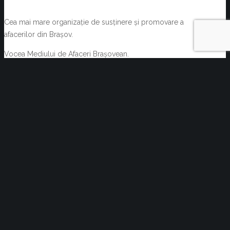
Cea mai mare organizație de susținere și promovare a
afacerilor din Brașov.
Vocea Mediului de Afaceri Brașovean.
Condiții generale tehnice
Termeni și condiții
NOUTĂȚI
Oportunități de afaceri prin Rețeaua EEN
august 6, 2026
Acte normative cu impact asupra activității C.C.I.
Brașov și a membrilor acesteia 29.07.2026-
05.08.2026
august 6, 2026
Reziliența începe cu decizii informate. Cum pot
companiile transforma informația de business într-un
avantaj competitiv