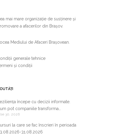
ea mai mare organizație de susținere și
romovare a afacerilor din Brașov.
ocea Mediului de Afaceri Brașovean.
ondiții generale tehnice
ermeni și condiții
OUTĂȚI
eziliența începe cu decizii informate.
um pot companiile transforma
ulie 30, 2026
nformația de business într-un avantaj
ompetitiv
ursuri la care se fac înscrieri în perioada
3.08.2026-31.08.2026