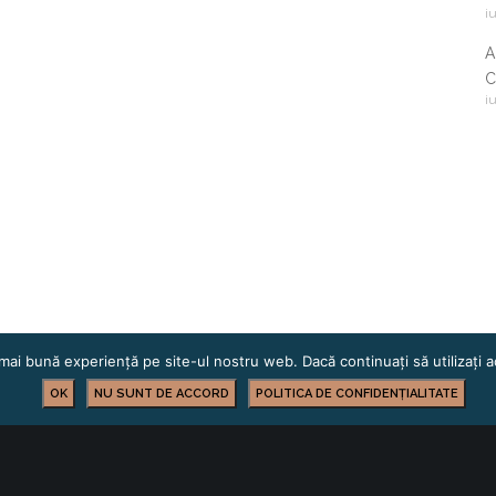
i
A
C
i
2
mai bună experiență pe site-ul nostru web. Dacă continuați să utilizați
OK
NU SUNT DE ACCORD
POLITICA DE CONFIDENȚIALITATE