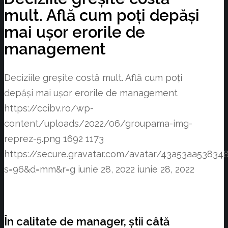
mult. Află cum poți depăși
mai ușor erorile de
management
Deciziile greșite costă mult. Află cum poți
depăși mai ușor erorile de management
https://ccibv.ro/wp-
content/uploads/2022/06/groupama-img-
reprez-5.png
1692
1173
https://secure.gravatar.com/avatar/43a53aa538
s=96&d=mm&r=g
iunie 28, 2022
iunie 28, 2022
În calitate de manager, știi câtă