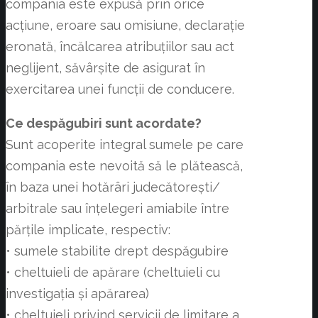
compania este expusă prin orice
acțiune, eroare sau omisiune, declarație
eronată, încălcarea atribuțiilor sau act
neglijent, săvârșite de asigurat în
exercitarea unei funcții de conducere.
Ce despăgubiri sunt acordate?
Sunt acoperite integral sumele pe care
compania este nevoită să le plătească,
în baza unei hotărâri judecătorești/
arbitrale sau înțelegeri amiabile între
părțile implicate, respectiv:
• sumele stabilite drept despăgubire
• cheltuieli de apărare (cheltuieli cu
investigația și apărarea)
• cheltuieli privind servicii de limitare a