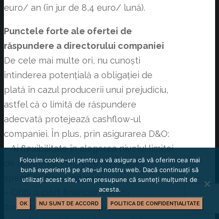
euro/ an (în jur de 8,4 euro/ lună).
Punctele forte ale ofertei de
răspundere a directorului companiei
De cele mai multe ori, nu cunoști
întinderea potențială a obligației de
plată în cazul producerii unui prejudiciu,
astfel că o limită de răspundere
adecvată protejează cashflow-ul
companiei. În plus, prin asigurarea D&O:
– Ai flexibilitate în alegerea nivelul limitei
Folosim cookie-uri pentru a vă asigura că vă oferim cea mai
de acoperire în funcție de nevoile
bună experiență pe site-ul nostru web. Dacă continuați să
specifice ale companiei
utilizați acest site, vom presupune că sunteți mulțumit de
acesta.
– Obții suport financiar pentru
OK
NU SUNT DE ACCORD
POLITICA DE CONFIDENȚIALITATE
continuarea afacerii și păstrarea