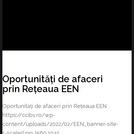
Oportunități de afaceri
prin Rețeaua EEN
Oportunități de afaceri prin Rețeaua EEN
https://ccibv.ro/wp-
content/uploads/2022/02/EEN_banner-site-
1-scaled.jpg
2560
1032