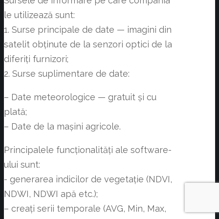
Sursele de informare pe care compania
le utilizează sunt:
​​1. Surse principale de date — imagini din
satelit obținute de la senzori optici de la
diferiți furnizori;
2. Surse suplimentare de date:
– Date meteorologice — gratuit și cu
plată;
– Date de la mașini agricole.
Principalele funcționalități ale software-
ului sunt:
​​- generarea indicilor de vegetație (NDVI,
NDWI, NDWI apă etc.);
– creați serii temporale (AVG, Min, Max,