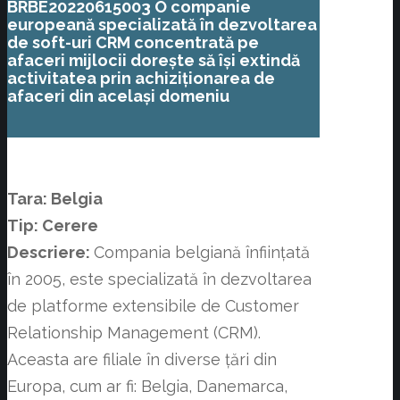
BRBE20220615003
O companie
european
ă specializată în dezvoltarea
de soft-uri
CRM concentrată pe
afaceri mijlocii dorește să își extindă
activitatea prin achiziționarea de
afaceri din același domeniu
Tara:
Belgia
Tip: Cerere
Descriere:
Compania belgiană înființată
în 2005, este specializată în dezvoltarea
de platforme extensibile de Customer
Relationship Management (CRM).
Aceasta are filiale în diverse țări din
Europa, cum ar fi: Belgia, Danemarca,