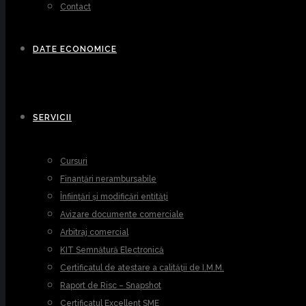
Contact
DATE ECONOMICE
SERVICII
Cursuri
Finanțări nerambursabile
Înființări și modificări entități
Avizare documente comerciale
Arbitraj comercial
KIT Semnătură Electronică
Certificatul de atestare a calității de I.M.M.
Raport de Risc – Snapshot
Certificatul Excellent SME