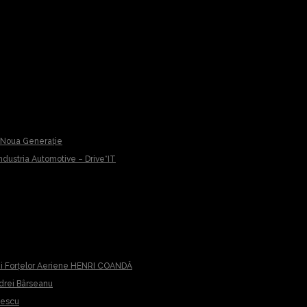
u Noua Generație
 Industria Automotive – Drive*IT
iei Forțelor Aeriene HENRI COANDĂ
ndrei Bârseanu
cescu