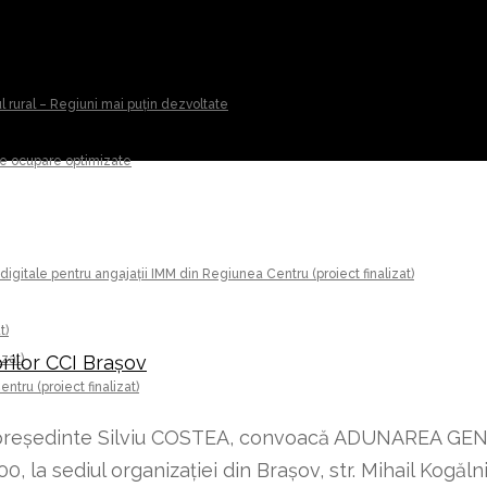
ul rural – Regiuni mai puțin dezvoltate
 de ocupare optimizate
digitale pentru angajații IMM din Regiunea Centru (proiect finalizat)
t)
izat)
ilor CCI Brașov
tru (proiect finalizat)
preşedinte Silviu COSTEA, convoacă ADUNAREA G
a sediul organizaţiei din Braşov, str. Mihail Kogălnice