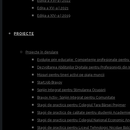
Ediția a XVI-a | 2022
Edița a XV-a | 2021
Ediția a XIV-a | 2019
PROIECTE
Proiecte în derulare
Evoluție prin educație: Competențe profesionale pentr
Dezvoltarea Abilităților Digitale pentru Profesioniștii din
Măsuri pentru tineri activi pe piața muncii
StartJob Brașov
Sprijin Integrat pentru Stimularea Ocupării
Brașov Activ- Sprijin Integrat pentru Comunitate
Stagii de practică pentru Colegiul Țara Bârsei Prejmer
Stagii de practică de calitate pentru studenții Academ
Stagii de practică pentru Colegiul Național Economic A
Stagii de practică pentru Liceul Tehnologic Nicolae Băl