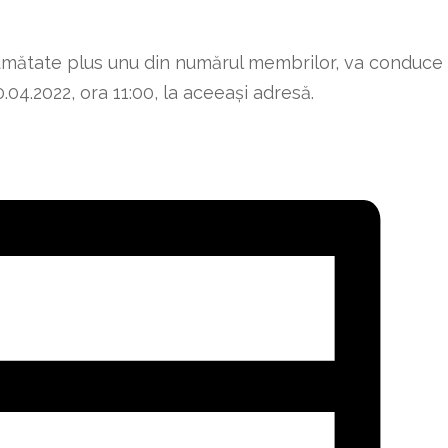
 jumătate plus unu din numărul membrilor, va conduce
4.2022, ora 11:00, la aceeaşi adresă.