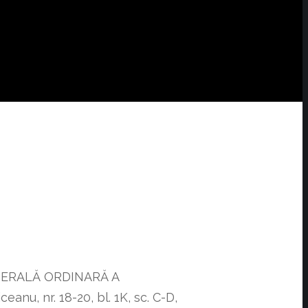
ENERALĂ ORDINARĂ A
anu, nr. 18-20, bl. 1K, sc. C-D,