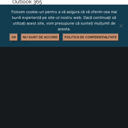
Outlook 365
Outlook Live
Folosim cookie-uri pentru a vă asigura că vă oferim cea mai
Detalii
bună experiență pe site-ul nostru web. Dacă continuați să
utilizați acest site, vom presupune că sunteți mulțumit de
acesta.
Dată:
noiembrie 3, 2022
OK
NU SUNT DE ACCORD
POLITICA DE CONFIDENȚIALITATE
Oră:
10:00 am - 8:30 pm
Categorie Eveniment:
Eveniment
Organizatori
Camera de Comerț și Industrie Brașov
Clubul Oamenilor de Afaceri din
Basarabia
Loc de desfășurare