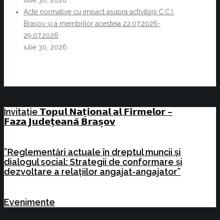
Acte normative cu impact asupra activității C.C.I.
Brașov și a membrilor acesteia 22.07.2026-
29.07.2026
iulie 30, 2026
Invitație 𝗧𝗼𝗽𝘂𝗹 𝗡𝗮𝘁̗𝗶𝗼𝗻𝗮𝗹 𝗮𝗹 𝗙𝗶𝗿𝗺𝗲𝗹𝗼𝗿 –
𝗙𝗮𝘇𝗮 𝗝𝘂𝗱𝗲𝘁̧𝗲𝗮𝗻𝗮̆ 𝗕𝗿𝗮𝘀̗𝗼𝘃
”Reglementări actuale în dreptul muncii și
dialogul social: Strategii de conformare și
dezvoltare a relațiilor angajat-angajator”
Evenimente