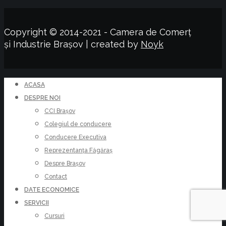
Copyright © 2014-2021 - Camera de Comerț
și Industrie Brașov | created by
Noyk
ACASA
DESPRE NOI
CCI Brașov
Colegiul de conducere
Conducere Executiva
Reprezentanța Făgăraș
Despre Brașov
Contact
DATE ECONOMICE
SERVICII
Cursuri