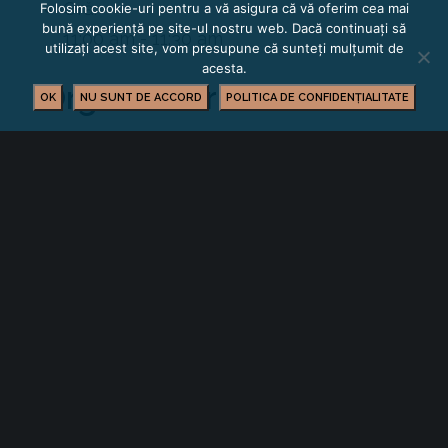
Oră:
Folosim cookie-uri pentru a vă asigura că vă oferim cea mai
bună experiență pe site-ul nostru web. Dacă continuați să
11:00 am - 11:30 am
utilizați acest site, vom presupune că sunteți mulțumit de
acesta.
Organizator
OK
NU SUNT DE ACCORD
POLITICA DE CONFIDENȚIALITATE
Camera de Comerț și Industrie Brașov
Loc de desfășurare
Camera de Comerț și Industrie Brașov
Str. Mihail Kogalniceanu nr. 18-20
Brasov
,
Brasov
500173
Romania
+ Hartă
Google
Telefon
0268547084