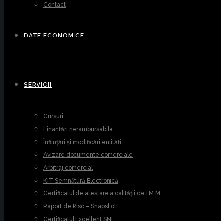
Contact
DATE ECONOMICE
SERVICII
Cursuri
Finanțări nerambursabile
Înființări și modificări entități
Avizare documente comerciale
Arbitraj comercial
KIT Semnătură Electronică
Certificatul de atestare a calității de I.M.M.
Raport de Risc – Snapshot
Certificatul Excellent SME