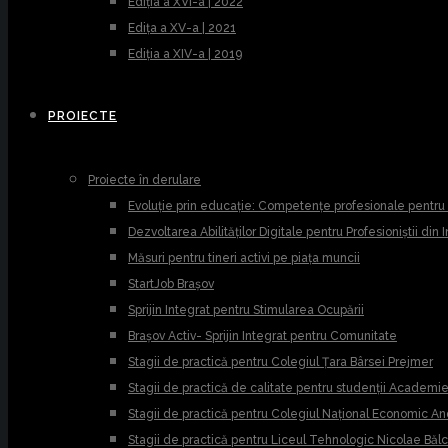
Ediția a XVI-a | 2022
Edița a XV-a | 2021
Ediția a XIV-a | 2019
PROIECTE
Proiecte în derulare
Evoluție prin educație: Competențe profesionale pentr
Dezvoltarea Abilităților Digitale pentru Profesioniștii din
Măsuri pentru tineri activi pe piața muncii
StartJob Brașov
Sprijin Integrat pentru Stimularea Ocupării
Brașov Activ- Sprijin Integrat pentru Comunitate
Stagii de practică pentru Colegiul Țara Bârsei Prejmer
Stagii de practică de calitate pentru studenții Academ
Stagii de practică pentru Colegiul Național Economic A
Stagii de practică pentru Liceul Tehnologic Nicolae Băl