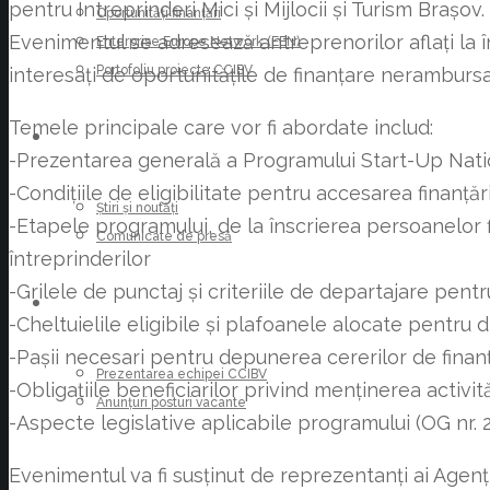
pentru Întreprinderi Mici și Mijlocii și Turism Brașov.
Oportunități finanțări
Evenimentul se adresează antreprenorilor aflați la 
Enterprise Europe Network (EEN)
Portofoliu proiecte CCIBV
interesați de oportunitățile de finanțare nerambursa
Temele principale care vor fi abordate includ:
ȘTIRI
-Prezentarea generală a Programului Start-Up Nat
-Condițiile de eligibilitate pentru accesarea finanțări
Știri și noutăți
-Etapele programului, de la înscrierea persoanelor fiz
Comunicate de presă
întreprinderilor
-Grilele de punctaj și criteriile de departajare pentr
CARIERE
-Cheltuielile eligibile și plafoanele alocate pentru 
-Pașii necesari pentru depunerea cererilor de finan
Prezentarea echipei CCIBV
-Obligațiile beneficiarilor privind menținerea activi
Anunțuri posturi vacante
-Aspecte legislative aplicabile programului (OG nr. 2
Evenimentul va fi susținut de reprezentanți ai Agenț