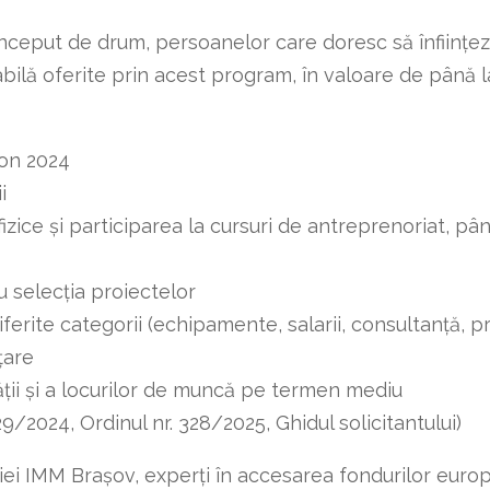
început de drum, persoanelor care doresc să înființe
bilă oferite prin acest program, în valoare de până la
ion 2024
i
ice și participarea la cursuri de antreprenoriat, până 
u selecția proiectelor
diferite categorii (echipamente, salarii, consultanță, 
țare
tății și a locurilor de muncă pe termen mediu
9/2024, Ordinul nr. 328/2025, Ghidul solicitantului)
iei IMM Brașov, experți în accesarea fondurilor europe