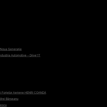
u Noua Generație
 Industria Automotive – Drive*IT
iei Forțelor Aeriene HENRI COANDĂ
ndrei Bârseanu
cescu