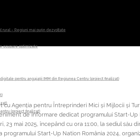
ul rural – Regiuni mai puțin dezvoltate
 de ocupare optimizate
digitale pentru angajații IMM din Regiunea Centru (proiect finalizat)
t)
izat)
 cu Agenția pentru Întreprinderi Mici și Mijlocii și 
tru (proiect finalizat)
eveniment de informare dedicat programului Start-Up 
, 23 mai 2025, începând cu ora 11:00, la sediul său din
i a programului Start-Up Nation România 2024, organiz