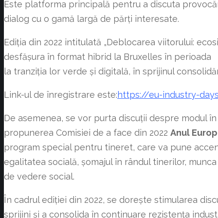
Este platforma principală pentru a discuta provocăril
dialog cu o gamă largă de părți interesate.
Ediția din 2022 intitulată „Deblocarea viitorului: eco
desfășura în format hibrid la Bruxelles în perioa
la tranziția lor verde și digitală, în sprijinul consolid
Link-ul de înregistrare este:
https://eu-industry-day
De asemenea, se vor purta discuții despre modul în 
propunerea Comisiei de a face din 2022
Anul Europ
program special pentru tineret, care va pune accent
egalitatea socială, șomajul în rândul tinerilor, mun
de vedere social.
În cadrul ediției din 2022, se doreşte stimularea discuț
sprijini și a consolida în continuare rezistența industr