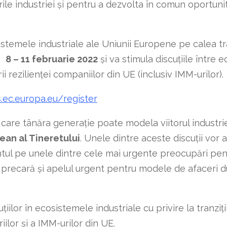
e industriei și pentru a dezvolta în comun oportunităț
sistemele industriale ale Uniunii Europene pe calea tran
da
8 – 11 februarie 2022
și va stimula discuțiile între 
ării rezilienței companiilor din UE (inclusiv IMM-urilor).
s.ec.europa.eu/register
care tânăra generație poate modela viitorul industrie
ean al Tineretului
. Unele dintre aceste discuții vor 
ul pe unele dintre cele mai urgente preocupări pentr
ca precară și apelul urgent pentru modele de afaceri 
iilor în ecosistemele industriale cu privire la tranziții
iilor și a IMM-urilor din UE.