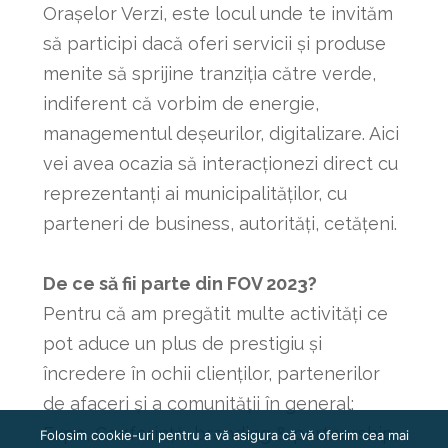
Orașelor Verzi, este locul unde te invităm
să participi dacă oferi servicii și produse
menite să sprijine tranziția către verde,
indiferent că vorbim de energie,
managementul deșeurilor, digitalizare. Aici
vei avea ocazia să interacționezi direct cu
reprezentanți ai municipalităților, cu
parteneri de business, autorități, cetățeni.
De ce să fii parte din FOV 2023?
Pentru că am pregătit multe activități ce
pot aduce un plus de prestigiu și
încredere în ochii clienților, partenerilor
de afaceri și a comunității în general:
Expo, Conferință, branding & partnership,
Folosim cookie-uri pentru a vă asigura că vă oferim cea mai