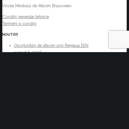
Vocea Mediului de Afaceri Brașovean.
Condiții generale tehnice
Termeni și condiții
NOUTĂȚI
Oportunități de afaceri prin Rețeaua EEN
august 6, 2026
Acte normative cu impact asupra activității C.C.I.
Brașov și a membrilor acesteia 29.07.2026-
05.08.2026
august 6, 2026
Reziliența începe cu decizii informate. Cum pot
companiile transforma informația de business într-un
avantaj competitiv
iulie 30, 2026