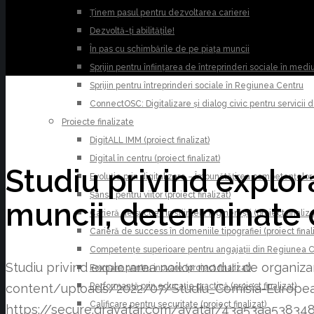
Ținem pasul pentru dezvoltarea carierei
Dezvoltă-ți abilitățile!
În pas cu schimbările de pe piața muncii
Sprijin pentru înființarea de întreprinderi sociale în medi
Sprijin pentru întreprinderi sociale în Regiunea Centru
ConnectOSC: Digitalizare și dialog civic pentru servicii
Proiecte finalizate
DigitALL IMM (proiect finalizat)
Digital în centru (proiect finalizat)
Studiu privind explor
Evoluție prin digitalizare – Îmbunătățirea competențelor 
Șansă pentru viitor (proiect finalizat)
muncii, determinate 
Carieră de succes în științele inginerești (proiect finaliza
Carieră de success în domeniile tipografiei (proiect final
Competențe superioare pentru angajații din Regiunea Cen
Studiu privind explorarea noilor moduri de organiza
Formare pentru inovare (proiect finalizat)
Performanță prin educație practică (proiect finalizat)
content/uploads/2022/07/Studiu_Comisia-Europea
Calificare pentru securitate (proiect finalizat)
https://secure.gravatar.com/avatar/43a53aa53