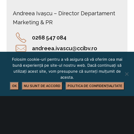
Andreea Ivașcu – Director Departament
Marketing & PR
0268 547 084
andreea.ivascu@ccibv.ro
Folosim cookie-uri pentru a vă asigura că vă oferim cea mai
bună experiență pe site-ul nostru web. Dacă continuați să
utilizați acest site, vom presupune că sunteți mulțumit de
acesta.
BUSINESS
OK
NU SUNT DE ACCORD
POLITICA DE CONFIDENȚIALITATE
YOU MIGHT ALSO LIKE
One of the following