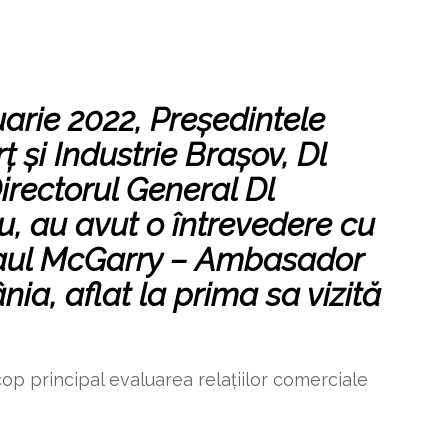
c
uarie 2022, Preşedintele
şi Industrie Brașov, Dl
irectorul General Dl
, au avut o întrevedere cu
Paul McGarry – Ambasador
ânia,
aflat la prima sa vizită
cop principal evaluarea relațiilor comerciale