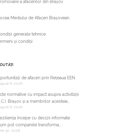
romovare a afacerilor din Brașov.
ocea Mediului de Afaceri Brașovean.
ondiții generale tehnice
ermeni și condiții
OUTĂȚI
portunități de afaceri prin Rețeaua EEN
ugust 6, 2026
cte normative cu impact asupra activității
.C.I. Brașov și a membrilor acesteia
ugust 6, 2026
9.07.2026-05.08.2026
eziliența începe cu decizii informate.
um pot companiile transforma
ulie 30, 2026
nformația de business într-un avantaj