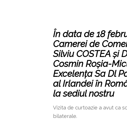
În data de 18 febr
Camerei de Comerţ 
Silviu COSTEA și D
Cosmin Roșia-Micu
Excelența Sa Dl 
al Irlandei în Rom
la sediul nostru
Vizita de curtoazie a avut ca s
bilaterale.