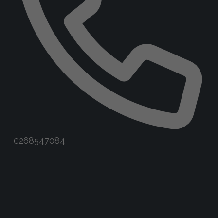
Phone
0268547084