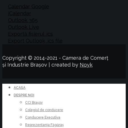
Calendar Google
iCalendar
Outlook 365
Outlook Live
Exportă fișierul .ics
Export Outlook .ics file
Copyright © 2014-2021 - Camera de Comerț
și Industrie Brașov | created by
Noyk
ACASA
DESPRE NOI
CCI Brașov
Colegiul de conducere
Conducere Executiva
Reprezentanța Făgăraș