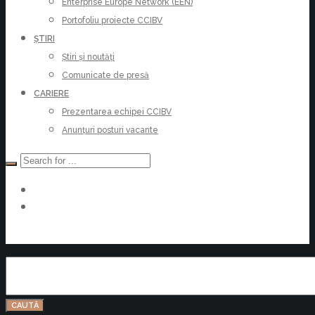
Enterprise Europe Network (EEN)
Portofoliu proiecte CCIBV
ȘTIRI
Știri și noutăți
Comunicate de presă
CARIERE
Prezentarea echipei CCIBV
Anunțuri posturi vacante
Devino Membru