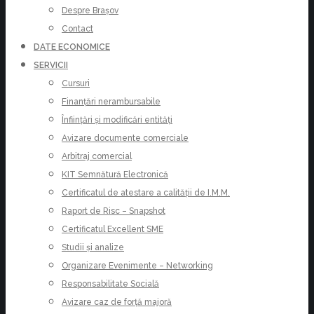
Despre Brașov
Contact
DATE ECONOMICE
SERVICII
Cursuri
Finanțări nerambursabile
Înființări și modificări entități
Avizare documente comerciale
Arbitraj comercial
KIT Semnătură Electronică
Certificatul de atestare a calității de I.M.M.
Raport de Risc – Snapshot
Certificatul Excellent SME
Studii și analize
Organizare Evenimente – Networking
Responsabilitate Socială
Avizare caz de forță majoră