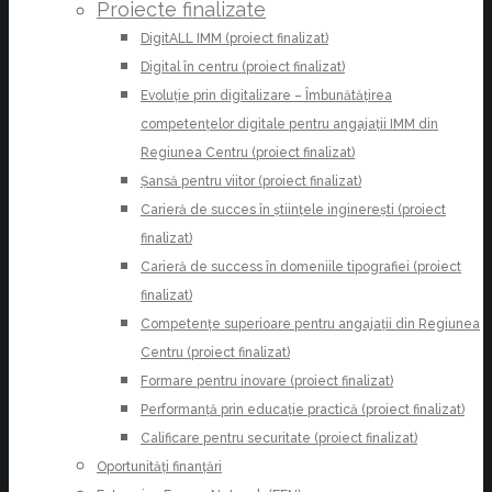
Proiecte finalizate
DigitALL IMM (proiect finalizat)
Digital în centru (proiect finalizat)
Evoluție prin digitalizare – Îmbunătățirea
competențelor digitale pentru angajații IMM din
Regiunea Centru (proiect finalizat)
Șansă pentru viitor (proiect finalizat)
Carieră de succes în științele inginerești (proiect
finalizat)
Carieră de success în domeniile tipografiei (proiect
finalizat)
Competențe superioare pentru angajații din Regiunea
Centru (proiect finalizat)
Formare pentru inovare (proiect finalizat)
Performanță prin educație practică (proiect finalizat)
Calificare pentru securitate (proiect finalizat)
Oportunități finanțări