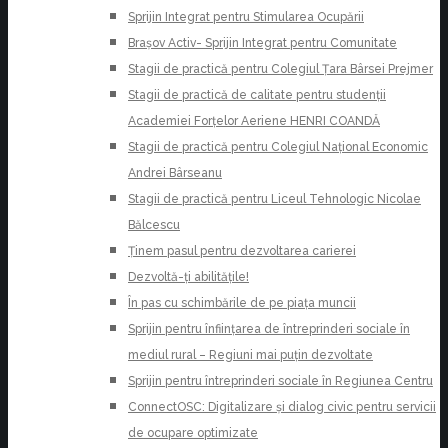
Sprijin Integrat pentru Stimularea Ocupării
Brașov Activ- Sprijin Integrat pentru Comunitate
Stagii de practică pentru Colegiul Țara Bârsei Prejmer
Stagii de practică de calitate pentru studenții
Academiei Forțelor Aeriene HENRI COANDĂ
Stagii de practică pentru Colegiul Național Economic
Andrei Bârseanu
Stagii de practică pentru Liceul Tehnologic Nicolae
Bălcescu
Ținem pasul pentru dezvoltarea carierei
Dezvoltă-ți abilitățile!
În pas cu schimbările de pe piața muncii
Sprijin pentru înființarea de întreprinderi sociale în
mediul rural – Regiuni mai puțin dezvoltate
Sprijin pentru întreprinderi sociale în Regiunea Centru
ConnectOSC: Digitalizare și dialog civic pentru servicii
de ocupare optimizate