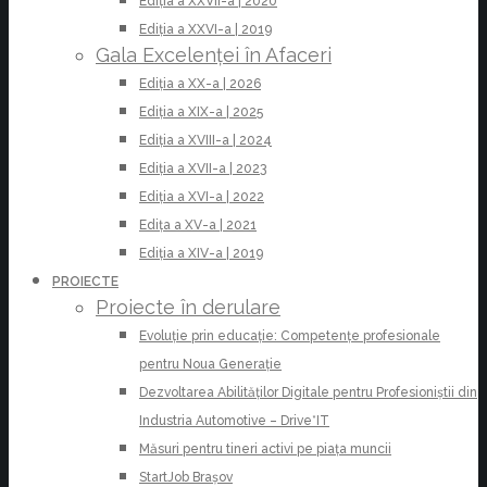
Ediția a XXVII-a | 2020
Ediția a XXVI-a | 2019
Gala Excelenței în Afaceri
Ediția a XX-a | 2026
Ediția a XIX-a | 2025
Ediția a XVIII-a | 2024
Ediția a XVII-a | 2023
Ediția a XVI-a | 2022
Edița a XV-a | 2021
Ediția a XIV-a | 2019
PROIECTE
Proiecte în derulare
Evoluție prin educație: Competențe profesionale
pentru Noua Generație
Dezvoltarea Abilităților Digitale pentru Profesioniștii din
Industria Automotive – Drive*IT
Măsuri pentru tineri activi pe piața muncii
StartJob Brașov