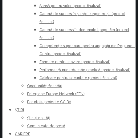
Șansă pentru viitor (proiect finalizat)
Carieră de succes în științele inginerești (proiect
finalizat)
Carieră de success în domeniile tipografiei (proiect
finalizat)
Competențe superioare pentru angajații din Regiunea
Centru (proiect finalizat)
Formare pentru inovare (proiect finalizat)
Performanță prin educație practică (proiect finalizat)
Calificare pentru securitate (proiect finalizat)
Oportunități finanțări
Enterprise Europe Network (EEN)
Portofoliu proiecte CCIBV
ȘTIRI
Știri și noutăți
Comunicate de presă
CARIERE