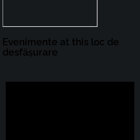
Evenimente at this loc de
desfășurare