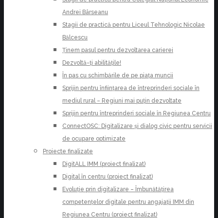
Andrei Bârseanu
Stagii de practică pentru Liceul Tehnologic Nicolae
Bălcescu
Ținem pasul pentru dezvoltarea carierei
Dezvoltă-ți abilitățile!
În pas cu schimbările de pe piața muncii
Sprijin pentru înființarea de întreprinderi sociale în
mediul rural – Regiuni mai puțin dezvoltate
Sprijin pentru întreprinderi sociale în Regiunea Centru
ConnectOSC: Digitalizare și dialog civic pentru servicii
de ocupare optimizate
Proiecte finalizate
DigitALL IMM (proiect finalizat)
Digital în centru (proiect finalizat)
Evoluție prin digitalizare – Îmbunătățirea
competențelor digitale pentru angajații IMM din
Regiunea Centru (proiect finalizat)