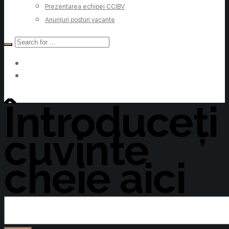
Prezentarea echipei CCIBV
Anunțuri posturi vacante
Devino Membru
Întroduceți
cuvinte
cheie aici