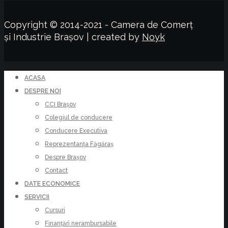
Copyright © 2014-2021 - Camera de Comerț
și Industrie Brașov | created by
Noyk
ACASA
DESPRE NOI
CCI Brașov
Colegiul de conducere
Conducere Executiva
Reprezentanța Făgăraș
Despre Brașov
Contact
DATE ECONOMICE
SERVICII
Cursuri
Finanțări nerambursabile