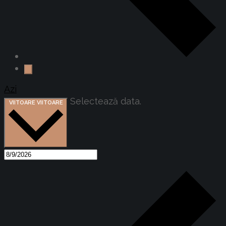
Azi
Selectează data.
VIITOARE
VIITOARE