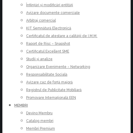
Înființări și modificări entități
Avizare documente comerciale
Arbitraj comercial
KIT Semnătură Electronică
Certificatul de atestare a calității de I.M.M.
Raport de Risc – Snapshot
Certificatul Excellent SME
Studii și analize
Organizare Evenimente – Networking
Responsabilitate Socială
Avizare caz de forță majoră
Registrul de Publicitate Mobiliară
Promovare Internațională EEN
MEMBRI
Devino Membru
Catalog membri
Membri Premium