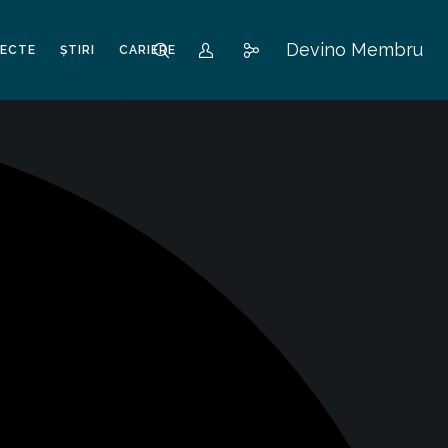
Devino Membru
IECTE
ȘTIRI
CARIERE