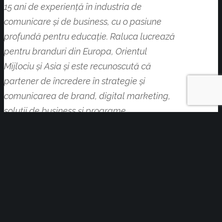
15 ani de experiență în industria de
comunicare și de business, cu o pasiune
profundă pentru educație. Raluca lucrează
pentru branduri din Europa, Orientul
Mijlociu și Asia și este recunoscută că
partener de încredere în strategie și
comunicarea de brand, digital marketing,
soluții de business și programe
educaționale specifice. Dedicarea pentru
educație se reflectă în eforturile sale
sustinute în traininguri corporative,
academice și consultanța de brand,
subliniind cum educația e cheia pentru a
naviga cu succes prin complexitatea lumii
contemporane. Este digital savvy și online