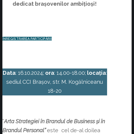
dedicat brașovenilor ambițioși!
ÎNREGISTRAREA PARTICIPĂRII
Data
: 16.10.2024;
ora
: 14.00-18.00;
locația
:
sediul CCI Brașov, str. M. Kogălniceanu
18-20
”
Arta Strategiei în Brandul de Business și în
Brandul Personal”
este cel de-al doilea