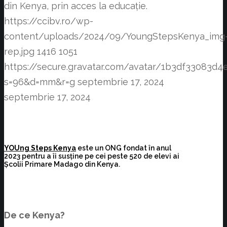
din Kenya, prin acces la educație.
https://ccibv.ro/wp-
content/uploads/2024/09/YoungStepsKenya_img
rep.jpg
1416
1051
https://secure.gravatar.com/avatar/1b3df3308
s=96&d=mm&r=g
septembrie 17, 2024
septembrie 17, 2024
YOUng Steps Kenya
este un ONG fondat în anul
2023 pentru a îi susține pe cei peste 520 de elevi ai
Școlii Primare Madago din Kenya.
De ce Kenya?