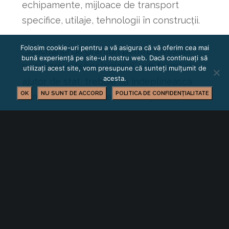
echipamente, mijloace de transport
specifice, utilaje, tehnologii în construcţii.
Folosim cookie-uri pentru a vă asigura că vă oferim cea mai
Solicitanții de granturi pentru investiții
bună experiență pe site-ul nostru web. Dacă continuați să
necesare retehnologizării, sub formă de
utilizați acest site, vom presupune că sunteți mulțumit de
acesta.
ajutor de stat, trebuie să îndeplinească
OK
NU SUNT DE ACCORD
POLITICA DE CONFIDENȚIALITATE
cumulativ următoarele
condiții
:
au înregistrat profit operaţional din
activitatea curentă, respectiv din
activitatea de exploatare în exerciţiul
financiar 2021;
sunt înfiinţaţi până la data de 31
decembrie 2020 inclusiv;
se angajează să asigure